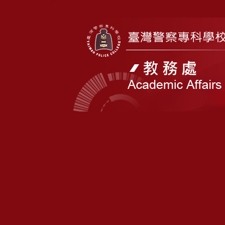
跳
到
主
要
內
容
區