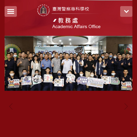
跳
到
主
要
內
容
區