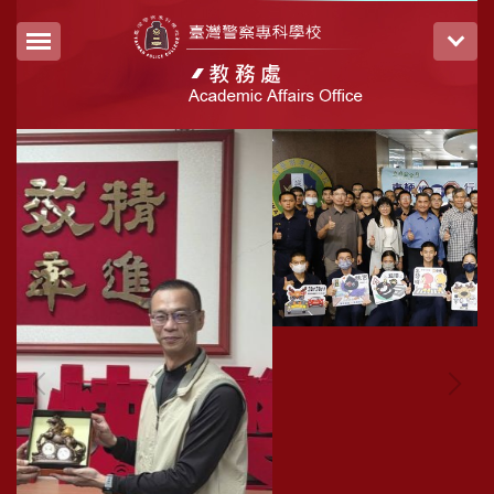
跳
到
主
要
內
容
區